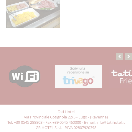
Tatì Hotel
via Provinciale Cotignola 22/5 - Lugo - (Ravenna)
Tel.
+39 0545 288803
- Fax +39 0545 460000 - E-mail:
info@tatihotel.it
GR HOTEL S.r.l. - P.IVA 02807920398