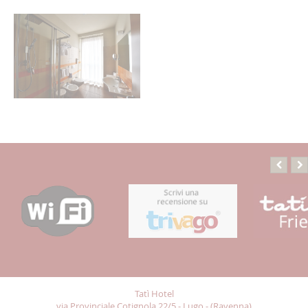
Tatì Hotel
via Provinciale Cotignola 22/5 - Lugo - (Ravenna)