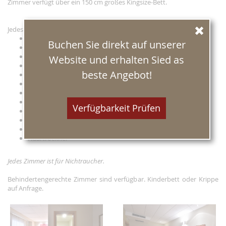
Zimmer verfügt über ein 150 cm großes Kingsize-Bett.
Jedes Zimmer verfügt über:
Eigenes Bad
Buchen Sie direkt auf unserer
Klimaanlage
Schallisolierung
Website und erhalten Sied as
Direktwahltelefon
beste Angebot!
Kostenloser Wi-Fi-Internetzugang
Satellitenfernsehen
Weckdienst
Digitaler Tresor
Verfügbarkeit Prüfen
Minibar
Große und aufklappbare Fenster
Verdunkelungsvorhänge
Haartrockner
Jedes Zimmer ist für Nichtraucher.
Behindertengerechte Zimmer sind verfügbar. Kinderbett oder Krippe
auf Anfrage.