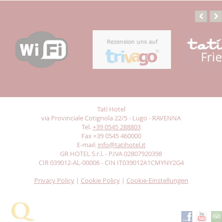
Tatì Hotel
via Provinciale Cotignola 22/5 - Lugo - RAVENNA
Tel.
+39 0545 288803
Fax +39 0545 460000
E-mail:
info@tatihotel.it
GR HOTEL S.r.l. - P.IVA 02807920398
CIR 039012-AL-00006 - CIN IT039012A1CMYNY2G4
Privacy Policy
|
Cookie Policy
|
Cookie-Einstellungen