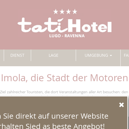
DIENST
LAGE
UMGEBUNG
FA
Imola, die Stadt der Motoren
 Ziel zahlreicher Touristen, die dort Veranstaltungen aller Art besuchen: de
ra Scambio), den Baccanale, die Superbyke, usw. Doch damit nicht genug: In
stellen und die man sich keinesfalls entgehen lassen sollte.
Sie direkt auf unserer Website
halten Sied as beste Angebot!