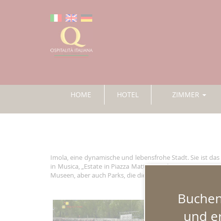
HOME
HOTEL
ZIMMER
Imola, eine dynamische und lebensfrohe Stadt. Sie ist das
in Musica, „Estate in Piazza Matteotti“, den Crame (Most
Museen, aber auch Parks, die die grüne Lunge der Stadt dar
Buchen 
und er