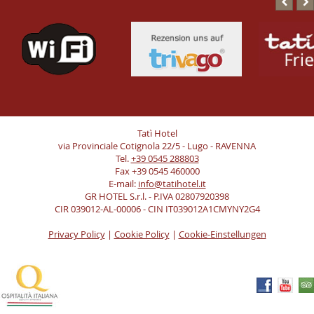
Tatì Hotel
via Provinciale Cotignola 22/5 - Lugo - RAVENNA
Tel.
+39 0545 288803
Fax +39 0545 460000
E-mail:
info@tatihotel.it
GR HOTEL S.r.l. - P.IVA 02807920398
CIR 039012-AL-00006 - CIN IT039012A1CMYNY2G4
Privacy Policy
|
Cookie Policy
|
Cookie-Einstellungen